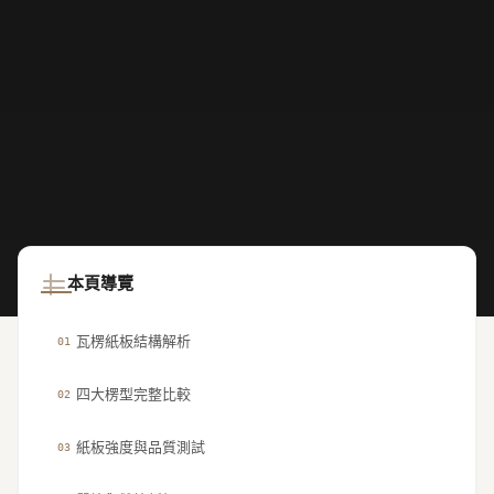
本頁導覽
瓦楞紙板結構解析
01
四大楞型完整比較
02
紙板強度與品質測試
03