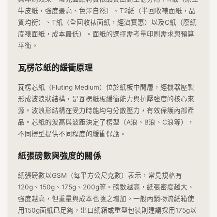
牛皮紙，強度最高、色澤自然）、T2紙（半回收裱面紙，品
質均衡）、T紙（全回收裱面紙，經濟實惠）以及C紙（廢紙
底裱面紙，成本最低）。面紙的選擇需考量印刷需求與預算
平衡。
瓦楞芯紙的緩衝原理
瓦楞芯紙（Fluting Medium）位於紙板中間層，經機器壓製
形成波浪狀結構，是瓦楞紙板緩衝能力與抗壓強度的核心來
源。波浪形結構在受力時能均勻分散壓力，有效保護內部產
品。芯紙的波高與波距決定了楞型（A浪、B浪、C浪等），
不同楞型提供不同程度的緩衝保護。
紙張磅數與強度的關係
紙張磅數以GSM（每平方公尺克數）表示，常見規格有
120g、150g、175g、200g等。磅數越高，紙張密度越大、
強度越高，但重量與成本也隨之增加。一般內銷物流紙箱使
用150g面紙已足夠，出口紙箱或重型包裝則建議採用175g以