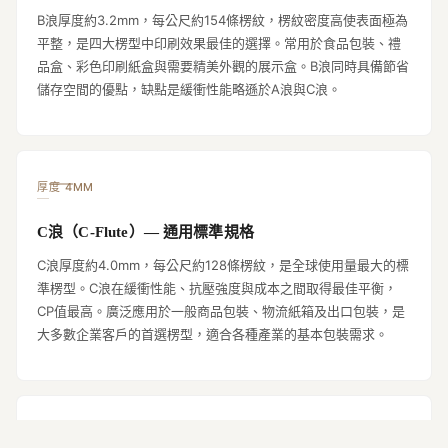
B浪厚度約3.2mm，每公尺約154條楞紋，楞紋密度高使表面極為
平整，是四大楞型中印刷效果最佳的選擇。常用於食品包裝、禮
品盒、彩色印刷紙盒與需要精美外觀的展示盒。B浪同時具備節省
儲存空間的優點，缺點是緩衝性能略遜於A浪與C浪。
厚度 4MM
C浪（C-Flute）— 通用標準規格
C浪厚度約4.0mm，每公尺約128條楞紋，是全球使用量最大的標
準楞型。C浪在緩衝性能、抗壓強度與成本之間取得最佳平衡，
CP值最高。廣泛應用於一般商品包裝、物流紙箱及出口包裝，是
大多數企業客戶的首選楞型，適合各種產業的基本包裝需求。
厚度 1.5MM