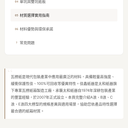
單坑與雙坑紙板
04
材質選擇實用指南
05
材料優勢與環保承諾
06
常見問題
?
瓦楞紙是現代包裝產業中應用最廣泛的材料，具備輕量高強度、
緩衝保護性佳、100%可回收等優異特性。佳鑫紙器是太和紙器旗
下專業瓦楞紙箱製造工廠，承襲太和紙器自1974年深耕包裝產業
的豐富經驗，於2007年正式設立。本頁完整介紹A浪、B浪、C
浪、E浪四大楞型的規格差異與適用場景，協助您依產品特性選擇
最合適的紙箱材質。