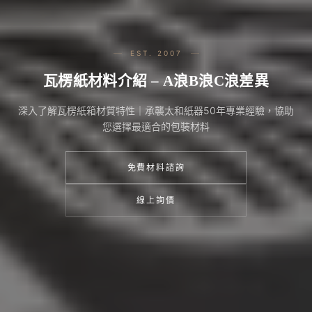
EST. 2007
瓦楞紙材料介紹 – A浪B浪C浪差異
深入了解瓦楞紙箱材質特性｜承襲太和紙器50年專業經驗，協助
您選擇最適合的包裝材料
免費材料諮詢
線上詢價