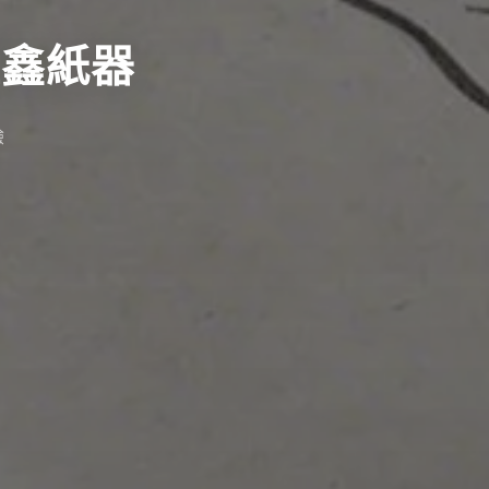
佳鑫紙器
驗