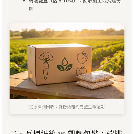
終端處置（佔 5-10%）
：回收加工或掩埋分
解
從原料到回收：瓦楞紙箱的完整生命週期
二、瓦楞紙箱 vs 塑膠包裝：碳排