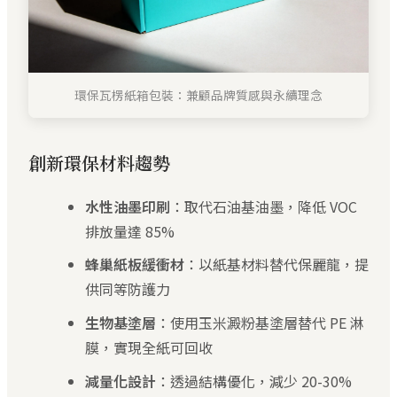
環保瓦楞紙箱包裝：兼顧品牌質感與永續理念
創新環保材料趨勢
水性油墨印刷
：取代石油基油墨，降低 VOC
排放量達 85%
蜂巢紙板緩衝材
：以紙基材料替代保麗龍，提
供同等防護力
生物基塗層
：使用玉米澱粉基塗層替代 PE 淋
膜，實現全紙可回收
減量化設計
：透過結構優化，減少 20-30%